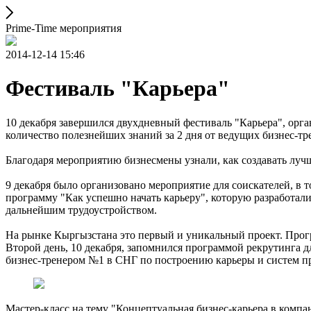
Prime-Time мероприятия
2014-12-14 15:46
Фестиваль "Карьера"
10 декабря завершился двухдневный фестиваль "Карьера", ор
количество полезнейших знаний за 2 дня от ведущих бизнес-тр
Благодаря мероприятию бизнесмены узнали, как создавать лучш
9 декабря было организовано мероприятие для соискателей, в 
программу "Как успешно начать карьеру", которую разработали
дальнейшим трудоустройством.
На рынке Кыргызстана это первый и уникальный проект. Прог
Второй день, 10 декабря, запомнился программой рекрутинга д
бизнес-тренером №1 в СНГ по построению карьеры и систем 
Мастер-класс на тему "Концептуальная бизнес-карьера в компа