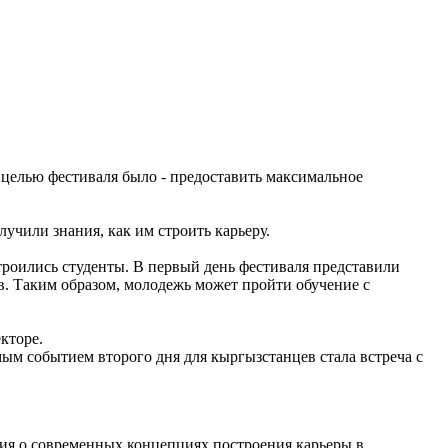
целью фестиваля было - предоставить максимальное
учили знания, как им строить карьеру.
строились студенты. В первый день фестиваля представили
в. Таким образом, молодежь может пройти обучение с
кторе.
мым событием второго дня для кыргызстанцев стала встреча с
ания о современных концепциях построения карьеры в