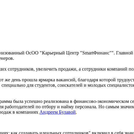
ганизованный ОсОО "Карьерный Центр "SmartФинанс"". Главной 
енеров.
их сотрудников, увеличить продажи, а сотрудники компаний пол
тот же день прошла ярмарка вакансий, благодаря которой трудоу
 специально для студентов, соискателей и молодых специалисто
рамма была успешно реализована в финансово-экономическом се
ля работодателей по отбору и найму персонала. Но самым значи
продаж в компаниях
Андреем Булавой
.
ниях: как создавать идеальных сотрудников" включил в себя зн